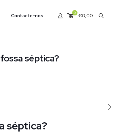
0
€0,00
Contacte-nos
fossa séptica?
a séptica?