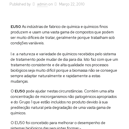
Published by
admin
on
Março 22, 2010
EU50
As indústrias de fabrico de química e químicos finos
produzem e usam uma vasta gama de compostos que podem
ser muito difíceis de tratar, geralmente porque trabalham sob
condições variáveis.
I.e. a natureza e variedade de químicos recebidos pelo sistema
de tratamento pode mudar de dia para dia. Isto faz com que um
tratamento consistente e de alta qualidade nos processos
biológicos seja muito difícil porque a biomassa não se consegue
sempre adaptar naturalmente e rapidamente a estas
mudanças.
O
EU50
pode ajudar nestas circunstâncias. Contém uma alta
concentração de microrganismos não patogénicos apropriados
e do Grupo 1 que estão incluídos no produto devido à sua
predilecção natural pela degradação de uma vasta gama de
químicos.
O EU50 foi concebido para melhorar o desempenho de
sistemas biológicos das seguintes formas:-