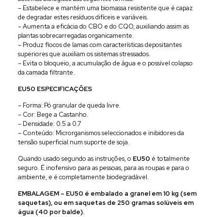
– Estabelece e mantém uma biomassa resistente que é capaz
de degradar estes resíduos difíceis e variáveis.
– Aumenta a eficácia do CBO e do CQO, auxiliando assim as
plantas sobrecarregadas organicamente.
– Produz flocos de lamas com características depositantes
superiores que auxiliam os sistemas stressados.
– Evita o bloqueio, a acumulação de água e o possível colapso
da camada filtrante.
EU50 ESPECIFICAÇÕES
– Forma: Pó granular de queda livre.
– Cor: Bege a Castanho.
– Densidade: 0.5 a 0.7
– Conteúdo: Microrganismos seleccionados e inibidores da
tensão superficial num suporte de soja.
Quando usado segundo as instruções, o
EU50
é totalmente
seguro. É inofensivo para as pessoas, para as roupas e para o
ambiente, e é completamente biodegradável.
EMBALAGEM – EU50 é embalado a granel em 10 kg (sem
saquetas), ou em saquetas de 250 gramas solúveis em
água (40 por balde).