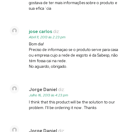
gostava de ter mais informações sobre o produto e
sua efica´cia
jose carlos
diz:
Abril 11, 2013 às 2:23 pm
Bom dia!
Preciso de informaçao se o produto serve para casa
ou empresa cujo a rede de esgoto é da Sabesp, não
tém fossa cai na rede.
No aguardo, obrigado.
Jorge Daniel
diz:
Julho 16, 2013 às 4:23 pm
I think that this product will be the solution to our
problem. I’ll be ordering it now . Thanks
Jorge Daniel
diz: