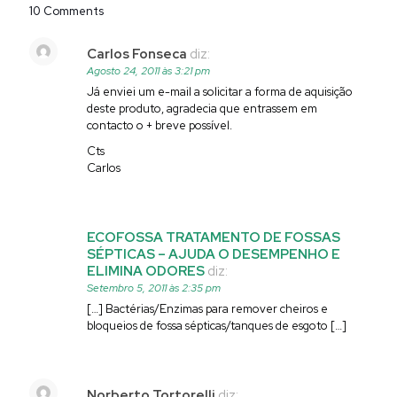
10 Comments
Carlos Fonseca
diz:
Agosto 24, 2011 às 3:21 pm
Já enviei um e-mail a solicitar a forma de aquisição
deste produto, agradecia que entrassem em
contacto o + breve possível.
Cts
Carlos
ECOFOSSA TRATAMENTO DE FOSSAS
SÉPTICAS – AJUDA O DESEMPENHO E
ELIMINA ODORES
diz:
Setembro 5, 2011 às 2:35 pm
[…] Bactérias/Enzimas para remover cheiros e
bloqueios de fossa sépticas/tanques de esgoto […]
Norberto Tortorelli
diz: