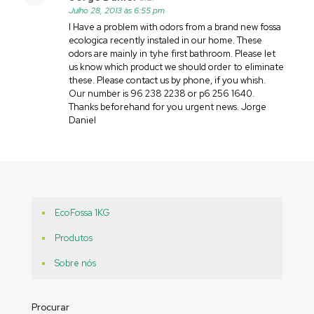
Julho 28, 2013 às 6:55 pm
I Have a problem with odors from a brand new fossa
ecologica recently instaled in our home. These
odors are mainly in tyhe first bathroom. Please let
us know which product we should order to eliminate
these. Please contact us by phone, if you whish.
Our number is 96 238 2238 or p6 256 1640.
Thanks beforehand for you urgent news. Jorge
Daniel
EcoFossa 1KG
Produtos
Sobre nós
Procurar