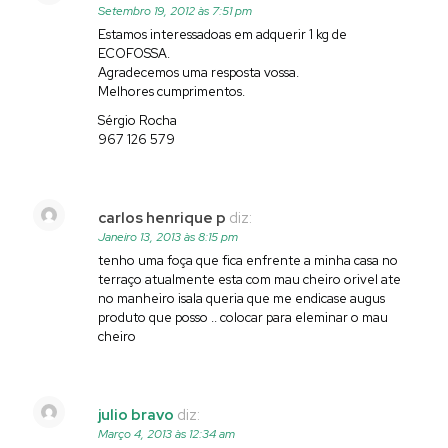
Setembro 19, 2012 às 7:51 pm
Estamos interessadoas em adquerir 1 kg de
ECOFOSSA.
Agradecemos uma resposta vossa.
Melhores cumprimentos.
Sérgio Rocha
967 126 579
carlos henrique p
diz:
Janeiro 13, 2013 às 8:15 pm
tenho uma foça que fica enfrente a minha casa no
terraço atualmente esta com mau cheiro orivel ate
no manheiro isala queria que me endicase augus
produto que posso .. colocar para eleminar o mau
cheiro
julio bravo
diz:
Março 4, 2013 às 12:34 am