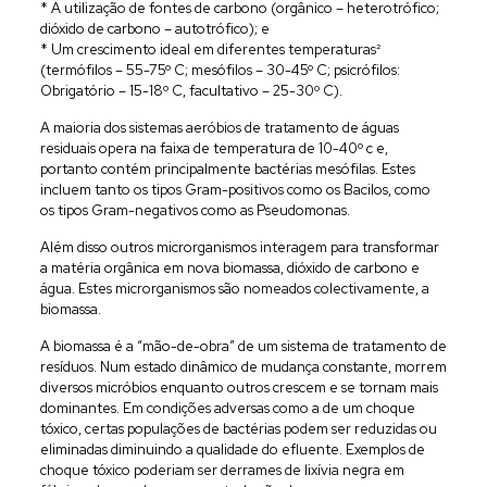
* A utilização de fontes de carbono (orgânico – heterotrófico;
dióxido de carbono – autotrófico); e
* Um crescimento ideal em diferentes temperaturas²
(termófilos – 55-75º C; mesófilos – 30-45º C; psicrófilos:
Obrigatório – 15-18º C, facultativo – 25-30º C).
A maioria dos sistemas aeróbios de tratamento de águas
residuais opera na faixa de temperatura de 10-40º c e,
portanto contém principalmente bactérias mesófilas. Estes
incluem tanto os tipos Gram-positivos como os Bacilos, como
os tipos Gram-negativos como as Pseudomonas.
Além disso outros microrganismos interagem para transformar
a matéria orgânica em nova biomassa, dióxido de carbono e
água. Estes microrganismos são nomeados colectivamente, a
biomassa.
A biomassa é a “mão-de-obra” de um sistema de tratamento de
resíduos. Num estado dinâmico de mudança constante, morrem
diversos micróbios enquanto outros crescem e se tornam mais
dominantes. Em condições adversas como a de um choque
tóxico, certas populações de bactérias podem ser reduzidas ou
eliminadas diminuindo a qualidade do efluente. Exemplos de
choque tóxico poderiam ser derrames de lixívia negra em