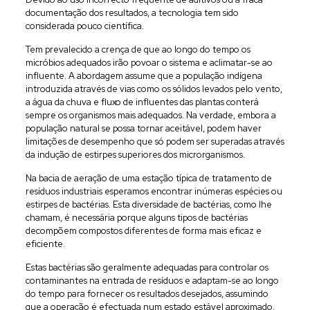
documentação dos resultados, a tecnologia tem sido
considerada pouco científica.
Tem prevalecido a crença de que ao longo do tempo os
micróbios adequados irão povoar o sistema e aclimatar-se ao
influente. A abordagem assume que a população indígena
introduzida através de vias como os sólidos levados pelo vento,
a água da chuva e fluxo de influentes das plantas conterá
sempre os organismos mais adequados. Na verdade, embora a
população natural se possa tornar aceitável, podem haver
limitações de desempenho que só podem ser superadas através
da indução de estirpes superiores dos microrganismos.
Na bacia de aeração de uma estação típica de tratamento de
resíduos industriais esperamos encontrar inúmeras espécies ou
estirpes de bactérias. Esta diversidade de bactérias, como lhe
chamam, é necessária porque alguns tipos de bactérias
decompõem compostos diferentes de forma mais eficaz e
eficiente.
Estas bactérias são geralmente adequadas para controlar os
contaminantes na entrada de resíduos e adaptam-se ao longo
do tempo para fornecer os resultados desejados, assumindo
que a operação é efectuada num estado estável aproximado.