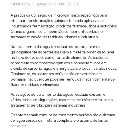
Published by
admin
on
Abril 28, 2011
A prática da utilização de microrganismos específicos para
efectuar transformações químicas tem sido aplicada nas
indústrias da fermentação, produtos farmacêuticos e lacticínios.
Os microrganismos também são componentes vitais no
tratamento das águas residuais urbanas e industriais.
No tratamento das águas residuais os microrganismos
(principalmente as bactérias) usam a matéria orgânica solúvel
no fluxo de resíduos como fonte de alimento. As bactérias
consomem os compostos orgânicos e convertem-nos em
dióxido de carbono, água e energia para produzir células novas.
Finalmente, os poluentes solúveis são convertidos em
biomassa insolúvel que pode ser removida mecanicamente do
fluxo de resíduos e eliminada.
As estações de tratamento das águas residuais existem em
vários tipos e configurações, mas esta discussão centra-se no
tratamento aeróbio para sistemas industriais
Os sistemas mais comuns de tratamento aeróbio são o sistema
de lagoa aerada de mistura completa e o sistema de lamas
activadas.