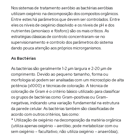
Nos sistemas de tratamento aeróbio as bactérias aeróbias
utilizam oxigénio na decomposição dos compostos orgânicos.
Entre estes há parâmetros que devem ser controlados. Entre
eles os níveis de oxigénio dissolvido e os níveis de pH e dos
nutrientes (amoníaco e fósforo) são os mais críticos. As
estratégias clássicas de controlo concentraram-se no
supervisionamento e controlo dos parâmetros do sistema
dando pouca atenção aos próprios microrganismos.
As Bactérias
As bactérias são geralmente 1-2 μm largura e 2-20 μm de
comprimento. Devido ao pequeno tamanho, forma ou
morfologia só podem ser analisadas com um microscópio de alta
potência (x1000) e técnicas de coloração. A técnica de
coloração de Gram é o critério básico utilizado para classificar
os grupos de bactérias como Gram-positivas ou Gram-
negativas, indicando uma variação fundamental na estrutura
da parede celular. As bactérias também são classificadas de
acordo com outros critérios, tais como:
* Utilização de oxigénio na decomposição da matéria orgânica
(utiliza apenas oxigénio – aeróbio; pode metabolizar com ou
sem oxigénio – facultativo; não utiliza oxigénio – anaeróbia);