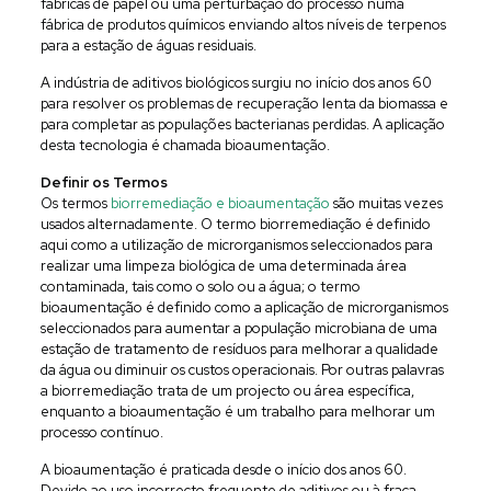
fábricas de papel ou uma perturbação do processo numa
fábrica de produtos químicos enviando altos níveis de terpenos
para a estação de águas residuais.
A indústria de aditivos biológicos surgiu no início dos anos 60
para resolver os problemas de recuperação lenta da biomassa e
para completar as populações bacterianas perdidas. A aplicação
desta tecnologia é chamada bioaumentação.
Definir os Termos
Os termos
biorremediação e bioaumentação
são muitas vezes
usados alternadamente. O termo biorremediação é definido
aqui como a utilização de microrganismos seleccionados para
realizar uma limpeza biológica de uma determinada área
contaminada, tais como o solo ou a água; o termo
bioaumentação é definido como a aplicação de microrganismos
seleccionados para aumentar a população microbiana de uma
estação de tratamento de resíduos para melhorar a qualidade
da água ou diminuir os custos operacionais. Por outras palavras
a biorremediação trata de um projecto ou área específica,
enquanto a bioaumentação é um trabalho para melhorar um
processo contínuo.
A bioaumentação é praticada desde o início dos anos 60.
Devido ao uso incorrecto frequente de aditivos ou à fraca